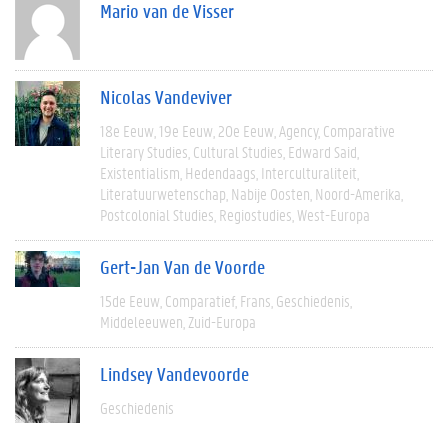
Mario van de Visser
Nicolas Vandeviver
18e Eeuw
19e Eeuw
20e Eeuw
Agency
Comparative
Literary Studies
Cultural Studies
Edward Said
Existentialism
Hedendaags
Interculturaliteit
Literatuurwetenschap
Nabije Oosten
Noord-Amerika
Postcolonial Studies
Regiostudies
West-Europa
Gert-Jan Van de Voorde
15de Eeuw
Comparatief
Frans
Geschiedenis
Middeleeuwen
Zuid-Europa
Lindsey Vandevoorde
Geschiedenis