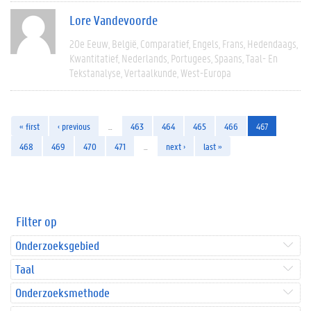
Lore Vandevoorde
20e Eeuw
België
Comparatief
Engels
Frans
Hedendaags
Kwantitatief
Nederlands
Portugees
Spaans
Taal- En
Tekstanalyse
Vertaalkunde
West-Europa
« first
‹ previous
…
463
464
465
466
467
468
469
470
471
…
next ›
last »
Filter op
Onderzoeksgebied
Taal
Onderzoeksmethode