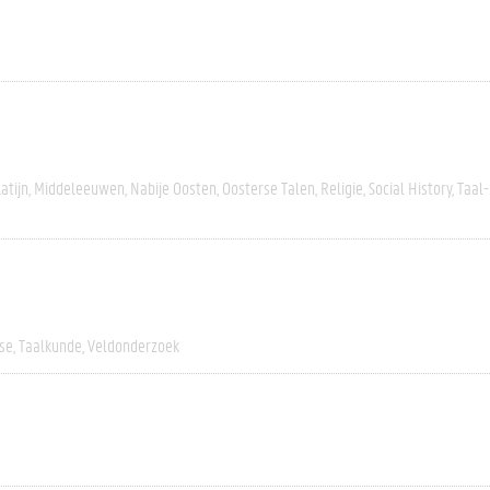
Latijn
Middeleeuwen
Nabije Oosten
Oosterse Talen
Religie
Social History
Taal-
yse
Taalkunde
Veldonderzoek