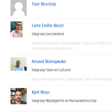
Tuur Bisschop
Carlo Emilio Biuzzi
Vakgroep Geschiedenis
Arabisch
Byzantium
Geschiedenis
Grieks
Late Oudheid
Tekstanalyse
Veldonderzoek
Arnaud Bizongwako
Vakgroep Talen en Culturen
Afrika
Afrikaanse Talen
Comparatief
Taal- En Tekstanal
Kjell Bleys
Vakgroep Wijsbegeerte en Moraalwetenschap