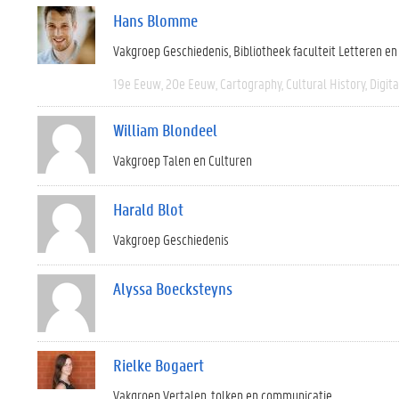
Hans Blomme
Vakgroep Geschiedenis
Bibliotheek faculteit Letteren e
19e Eeuw
20e Eeuw
Cartography
Cultural History
Digit
William Blondeel
Vakgroep Talen en Culturen
Harald Blot
Vakgroep Geschiedenis
Alyssa Boecksteyns
Rielke Bogaert
Vakgroep Vertalen, tolken en communicatie