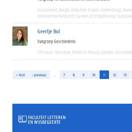
Assessment
België
Didactiek
Engels
Hedendaags
Kwant
Intervention Research
Surveys En Enquêtering
Taalkund
Geertje Bol
Vakgroep Geschiedenis
17e Eeuw
18e Eeuw
Ethiek En Moraal
Gender
Geschiede
« first
‹ previous
…
7
8
9
10
11
12
13