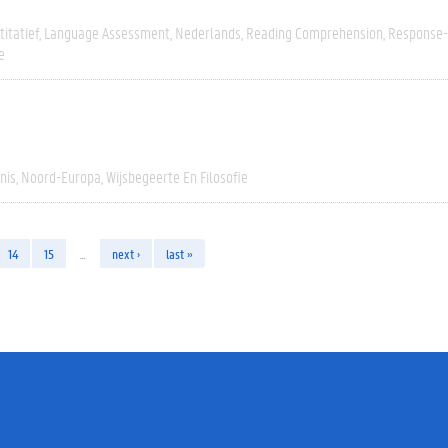
itatief
Language Assessment
Nederlands
Reading Comprehension
Response-
e
nis
Noord-Europa
Wijsbegeerte En Filosofie
14
15
…
next ›
last »