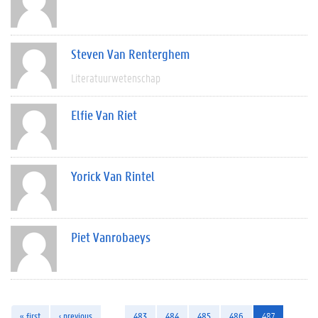
Steven Van Renterghem
Literatuurwetenschap
Elfie Van Riet
Yorick Van Rintel
Piet Vanrobaeys
« first
‹ previous
…
483
484
485
486
487