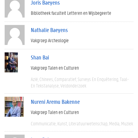
Joris Baeyens
Bibliotheek faculteit Letteren en Wijsbegeerte
Nathalie Baeyens
Vakgroep Archeologie
Shan Bai
Vakgroep Talen en Culturen
Azië
Chinees
Comparatief
Surveys En Enquêtering
Taal-
En Tekstanalyse
Veldonderzoek
Nureni Aremu Bakenne
Vakgroep Talen en Culturen
Communicatie
Kunst
Literatuurwetenschap
Media
Muziek