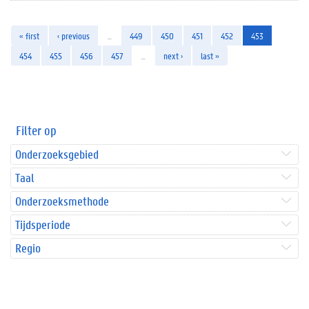
« first
‹ previous
…
449
450
451
452
453
454
455
456
457
…
next ›
last »
Filter op
Onderzoeksgebied
Taal
Onderzoeksmethode
Tijdsperiode
Regio