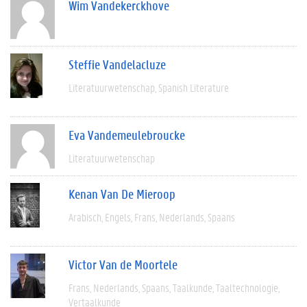
Wim Vandekerckhove
Steffie Vandelacluze
Literatuurwetenschap
Spanish Literature
Eva Vandemeulebroucke
Literatuurwetenschap
Kenan Van De Mieroop
Arabisch
Engels
Frans
Nederlands
Spaans
Victor Van de Moortele
Frans
Nederlands
Spaans
Taalkunde
Taaltechnologie
Vertaalkunde