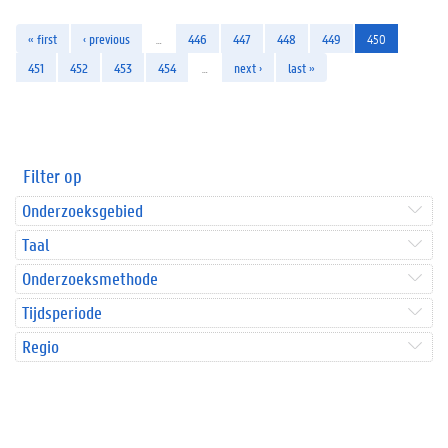
« first
‹ previous
…
446
447
448
449
450
451
452
453
454
…
next ›
last »
Filter op
Onderzoeksgebied
Taal
Onderzoeksmethode
Tijdsperiode
Regio