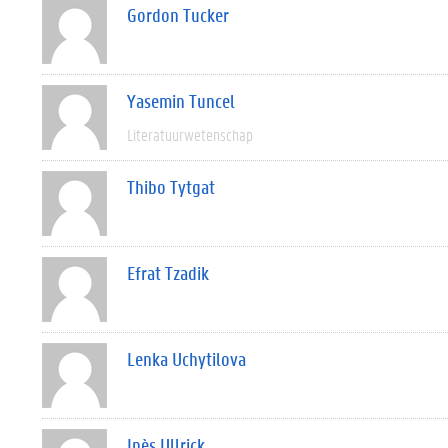
Gordon Tucker
Yasemin Tuncel
Literatuurwetenschap
Thibo Tytgat
Efrat Tzadik
Lenka Uchytilova
Inès Ullrick