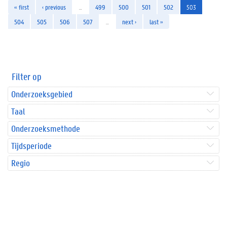
« first
‹ previous
…
499
500
501
502
503
504
505
506
507
…
next ›
last »
Filter op
Onderzoeksgebied
Taal
Onderzoeksmethode
Tijdsperiode
Regio