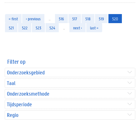
« first
‹ previous
…
516
517
518
519
520
521
522
523
524
…
next ›
last »
Filter op
Onderzoeksgebied
Taal
Onderzoeksmethode
Tijdsperiode
Regio