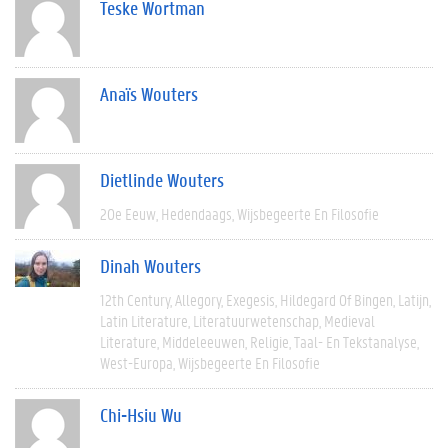
Teske Wortman
Anaïs Wouters
Dietlinde Wouters
20e Eeuw
Hedendaags
Wijsbegeerte En Filosofie
Dinah Wouters
12th Century
Allegory
Exegesis
Hildegard Of Bingen
Latijn
Latin Literature
Literatuurwetenschap
Medieval
Literature
Middeleeuwen
Religie
Taal- En Tekstanalyse
West-Europa
Wijsbegeerte En Filosofie
Chi-Hsiu Wu