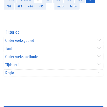
492
493
494
495
…
next ›
last »
Filter op
Onderzoeksgebied
Taal
Onderzoeksmethode
Tijdsperiode
Regio