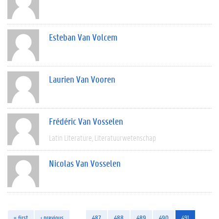
Esteban Van Volcem
Laurien Van Vooren
Frédéric Van Vosselen
Latin Literature
Literatuurwetenschap
Nicolas Van Vosselen
« first
‹ previous
…
487
488
489
490
491