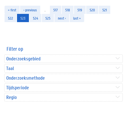
« first
‹ previous
…
517
518
519
520
521
522
523
524
525
next ›
last »
Filter op
Onderzoeksgebied
Taal
Onderzoeksmethode
Tijdsperiode
Regio