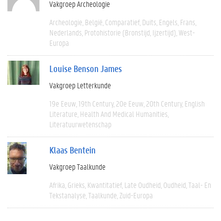
Vakgroep Archeologie
Archeologie
België
Comparatief
Duits
Engels
Frans
Nederlands
Protohistorie (bronstijd, Ijzertijd)
West-
Europa
Louise Benson James
Vakgroep Letterkunde
19e Eeuw
19th Century
20e Eeuw
20th Century
English
Literature
Health And Medical Humanities
Literatuurwetenschap
Klaas Bentein
Vakgroep Taalkunde
Afrika
Grieks
Kwantitatief
Late Oudheid
Oudheid
Taal- En
Tekstanalyse
Taalkunde
Zuid-Europa