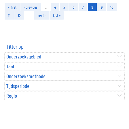
« first
‹ previous
…
4
5
6
7
8
9
10
11
12
…
next ›
last »
Filter op
Onderzoeksgebied
Taal
Onderzoeksmethode
Tijdsperiode
Regio