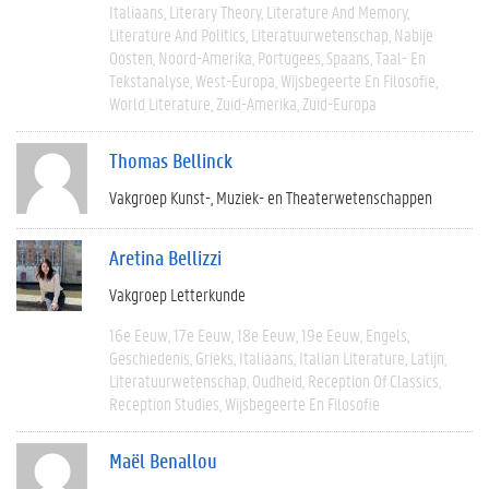
Italiaans
Literary Theory
Literature And Memory
Literature And Politics
Literatuurwetenschap
Nabije
Oosten
Noord-Amerika
Portugees
Spaans
Taal- En
Tekstanalyse
West-Europa
Wijsbegeerte En Filosofie
World Literature
Zuid-Amerika
Zuid-Europa
Thomas Bellinck
Vakgroep Kunst-, Muziek- en Theaterwetenschappen
Aretina Bellizzi
Vakgroep Letterkunde
16e Eeuw
17e Eeuw
18e Eeuw
19e Eeuw
Engels
Geschiedenis
Grieks
Italiaans
Italian Literature
Latijn
Literatuurwetenschap
Oudheid
Reception Of Classics
Reception Studies
Wijsbegeerte En Filosofie
Maël Benallou