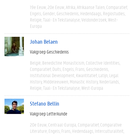
19e Eeuw
20e Eeuw
Afrika
Afrikaanse Talen
Comparatief
Engels
Gender
Geschiedenis
Hedendaags
Regiostudies
Religie
Taal- En Tekstanalyse
Veldonderzoek
West-
Europa
Johan Belaen
Vakgroep Geschiedenis
België
Benedictine Monasticism
Collective Identities
Comparatief
Duits
Engels
Frans
Geschiedenis
Institutional Development
Kwantitatief
Latijn
Legal
History
Middeleeuwen
Monastic History
Nederlands
Religie
Taal- En Tekstanalyse
West-Europa
Stefano Bellin
Vakgroep Letterkunde
20e Eeuw
Centraal-Europa
Comparatief
Comparative
Literature
Engels
Frans
Hedendaags
Interculturaliteit