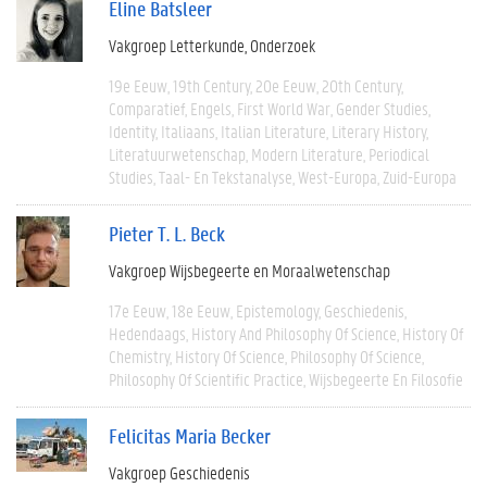
Eline Batsleer
Vakgroep Letterkunde
Onderzoek
19e Eeuw
19th Century
20e Eeuw
20th Century
Comparatief
Engels
First World War
Gender Studies
Identity
Italiaans
Italian Literature
Literary History
Literatuurwetenschap
Modern Literature
Periodical
Studies
Taal- En Tekstanalyse
West-Europa
Zuid-Europa
Pieter T. L. Beck
Vakgroep Wijsbegeerte en Moraalwetenschap
17e Eeuw
18e Eeuw
Epistemology
Geschiedenis
Hedendaags
History And Philosophy Of Science
History Of
Chemistry
History Of Science
Philosophy Of Science
Philosophy Of Scientific Practice
Wijsbegeerte En Filosofie
Felicitas Maria Becker
Vakgroep Geschiedenis