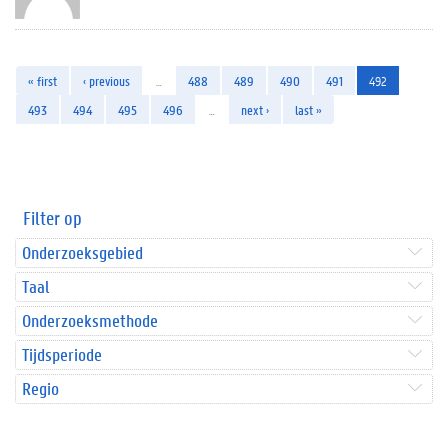
« first
‹ previous
…
488
489
490
491
492
493
494
495
496
…
next ›
last »
Filter op
Onderzoeksgebied
Taal
Onderzoeksmethode
Tijdsperiode
Regio