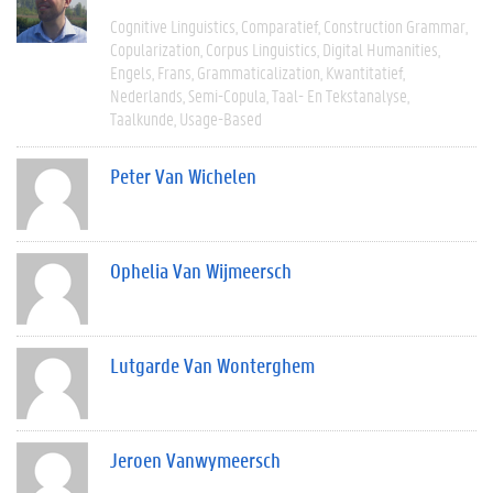
Cognitive Linguistics
Comparatief
Construction Grammar
Copularization
Corpus Linguistics
Digital Humanities
Engels
Frans
Grammaticalization
Kwantitatief
Nederlands
Semi-Copula
Taal- En Tekstanalyse
Taalkunde
Usage-Based
Peter Van Wichelen
Ophelia Van Wijmeersch
Lutgarde Van Wonterghem
Jeroen Vanwymeersch