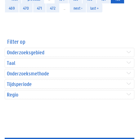
469
470
471
472
…
next ›
last »
Filter op
Onderzoeksgebied
Taal
Onderzoeksmethode
Tijdsperiode
Regio