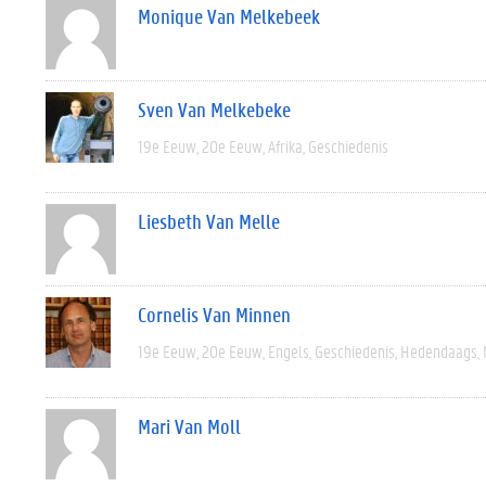
Monique Van Melkebeek
Sven Van Melkebeke
19e Eeuw
20e Eeuw
Afrika
Geschiedenis
Liesbeth Van Melle
Cornelis Van Minnen
19e Eeuw
20e Eeuw
Engels
Geschiedenis
Hedendaags
Mari Van Moll