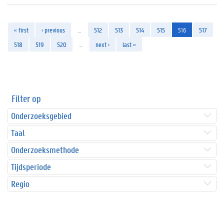
« first
‹ previous
…
512
513
514
515
516
517
518
519
520
…
next ›
last »
Filter op
Onderzoeksgebied
Taal
Onderzoeksmethode
Tijdsperiode
Regio