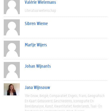
Valérie Wielemans
Literatuurwetenschap
Sibren Wieme
Martje Wijers
Johan Wijnants
Jana Wijnsouw
19e Eeuw
België
Comparatief
Engels
Frans
Geografisch
En Kaart Gebaseerd
Geschiedenis
Iconografie En
Beeldanalyse
Kunst
Kwantitatief
Nederlands
Taal- En