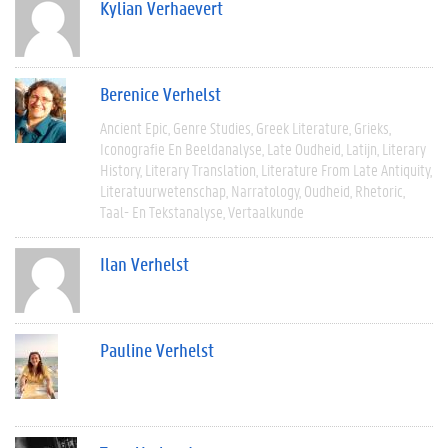
Kylian Verhaevert
Berenice Verhelst
Ancient Epic
Genre Studies
Greek Literature
Grieks
Iconografie En Beeldanalyse
Late Oudheid
Latijn
Literary
History
Literary Translation
Literature From Late Antiquity
Literatuurwetenschap
Narratology
Oudheid
Rhetoric
Taal- En Tekstanalyse
Vertaalkunde
Ilan Verhelst
Pauline Verhelst