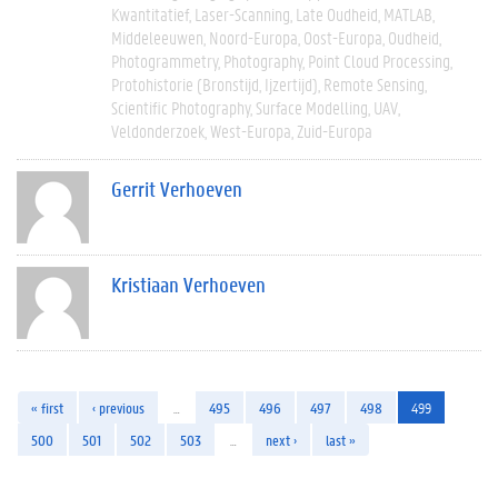
Kwantitatief
Laser-Scanning
Late Oudheid
MATLAB
Middeleeuwen
Noord-Europa
Oost-Europa
Oudheid
Photogrammetry
Photography
Point Cloud Processing
Protohistorie (bronstijd, Ijzertijd)
Remote Sensing
Scientific Photography
Surface Modelling
UAV
Veldonderzoek
West-Europa
Zuid-Europa
Gerrit Verhoeven
Kristiaan Verhoeven
« first
‹ previous
…
495
496
497
498
499
500
501
502
503
…
next ›
last »