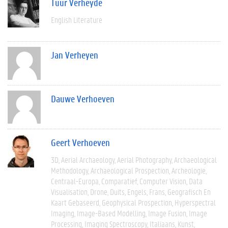
Tuur Verheyde
English Literature
Jan Verheyen
Dauwe Verhoeven
Geert Verhoeven
3D
Aerial Archaeology
Aerial Photography
Archaeological
Methodology
Archaeological Prospection
Archeologie
Centraal-Europa
Comparatief
Computer Vision
Data
Visualisation
Drone
Duits
Engels
Frans
Geografisch En
Kaart Gebaseerd
Geophysical Prospection
Hyperspectral
Imaging
Image-Based Modelling
Image Fusion
Image
Processing
Imaging Spectroscopy
Italiaans
Kunst