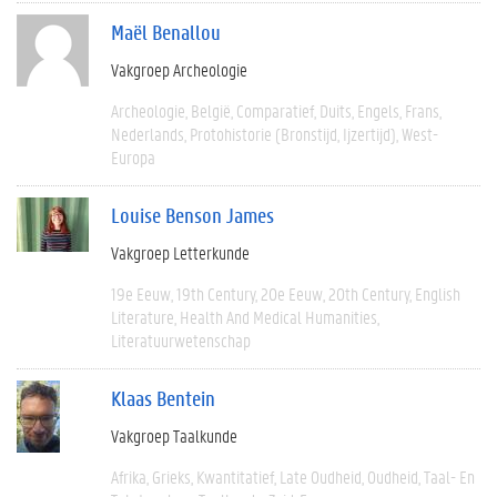
Maël Benallou
Vakgroep Archeologie
Archeologie
België
Comparatief
Duits
Engels
Frans
Nederlands
Protohistorie (bronstijd, Ijzertijd)
West-
Europa
Louise Benson James
Vakgroep Letterkunde
19e Eeuw
19th Century
20e Eeuw
20th Century
English
Literature
Health And Medical Humanities
Literatuurwetenschap
Klaas Bentein
Vakgroep Taalkunde
Afrika
Grieks
Kwantitatief
Late Oudheid
Oudheid
Taal- En