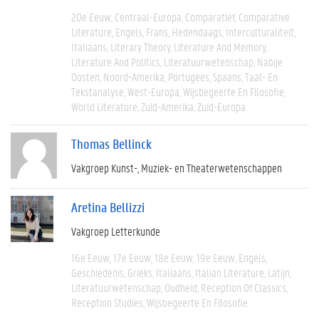
20e Eeuw
Centraal-Europa
Comparatief
Comparative
Literature
Engels
Frans
Hedendaags
Interculturaliteit
Italiaans
Literary Theory
Literature And Memory
Literature And Politics
Literatuurwetenschap
Nabije
Oosten
Noord-Amerika
Portugees
Spaans
Taal- En
Tekstanalyse
West-Europa
Wijsbegeerte En Filosofie
World Literature
Zuid-Amerika
Zuid-Europa
Thomas Bellinck
Vakgroep Kunst-, Muziek- en Theaterwetenschappen
Aretina Bellizzi
Vakgroep Letterkunde
16e Eeuw
17e Eeuw
18e Eeuw
19e Eeuw
Engels
Geschiedenis
Grieks
Italiaans
Italian Literature
Latijn
Literatuurwetenschap
Oudheid
Reception Of Classics
Reception Studies
Wijsbegeerte En Filosofie