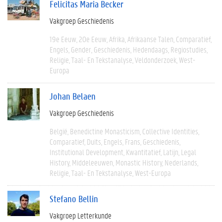
Felicitas Maria Becker
Vakgroep Geschiedenis
19e Eeuw
20e Eeuw
Afrika
Afrikaanse Talen
Comparatief
Engels
Gender
Geschiedenis
Hedendaags
Regiostudies
Religie
Taal- En Tekstanalyse
Veldonderzoek
West-
Europa
Johan Belaen
Vakgroep Geschiedenis
België
Benedictine Monasticism
Collective Identities
Comparatief
Duits
Engels
Frans
Geschiedenis
Institutional Development
Kwantitatief
Latijn
Legal
History
Middeleeuwen
Monastic History
Nederlands
Religie
Taal- En Tekstanalyse
West-Europa
Stefano Bellin
Vakgroep Letterkunde