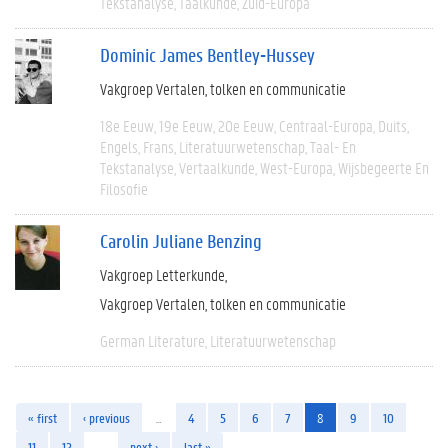
Tekstanalyse
Taalkunde
Zuid-Europa
Dominic James Bentley-Hussey
Vakgroep Vertalen, tolken en communicatie
18e Eeuw
19e Eeuw
20e Eeuw
Centraal-Europa
Duits
Engels
Frans
Literatuurwetenschap
Taal- En
Tekstanalyse
Vertaalkunde
West-Europa
Wijsbegeerte En
Filosofie
Carolin Juliane Benzing
Vakgroep Letterkunde
Vakgroep Vertalen, tolken en communicatie
German Literature
Literatuurwetenschap
« first
‹ previous
…
4
5
6
7
8
9
10
11
12
…
next ›
last »