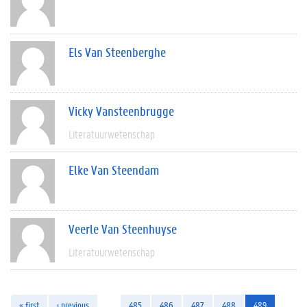
Els Van Steenberghe
Vicky Vansteenbrugge
Literatuurwetenschap
Elke Van Steendam
Veerle Van Steenhuyse
Literatuurwetenschap
« first
‹ previous
…
485
486
487
488
489