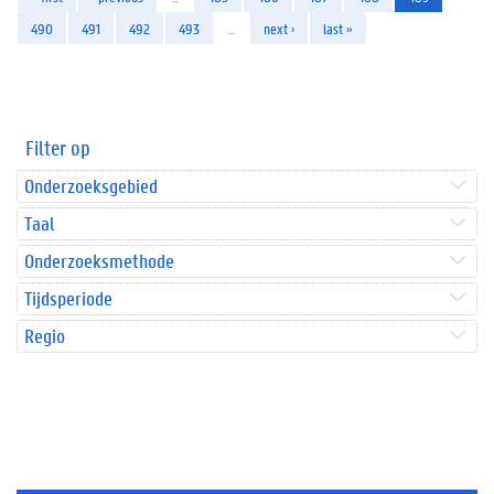
490
491
492
493
…
next ›
last »
Filter op
Onderzoeksgebied
Taal
Onderzoeksmethode
Tijdsperiode
Regio