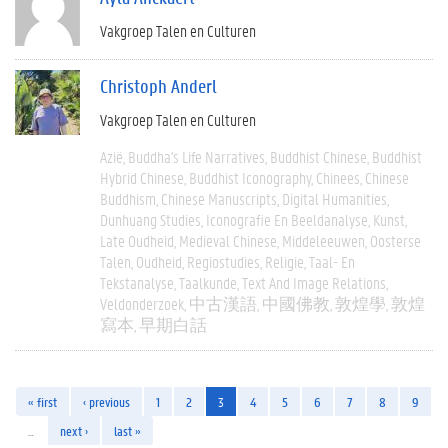
Vakgroep Talen en Culturen
Christoph Anderl
Vakgroep Talen en Culturen
Azië
Buddha's Life Narratives
Buddhist Chinese
Buddhist
Hybrid Chinese
Buddhist Iconography
Chinees
Chinese
Buddhism
Chinese Manuscripts
Digital Humanities
Dunhuang Studies
Iconografie En Beeldanalyse
Kunst
Late Oudheid
Medieval Chinese
Middeleeuwen
Oosterse
Talen
Oudheid
Regiostudies
Religie
Taal- En
Tekstanalyse
Taalkunde
Text And Image Relations
Veldonderzoek
中古漢語
中國佛教
敦煌學
敦煌
寫本
早期白話
« first
‹ previous
1
2
3
4
5
6
7
8
9
…
next ›
last »