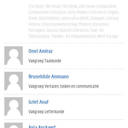
17e Eeuw
18e Eeuw
19e Eeuw
20e Eeuw
Comparatief
Comparative Literature
Early Modern Literature
Engels
Frans
Geschiedenis
Interculturaliteit
Italiaans
Literary
History
Literatuurwetenschap
Modern Literature
Portugees
Spaans
Spanish Literature
Taal- En
Tekstanalyse
Theater- En Podiumkunsten
West-Europa
Omri Amiraz
Vakgroep Taalkunde
Brunehilde Ammann
Vakgroep Vertalen, tolken en communicatie
Griet Anaf
Vakgroep Letterkunde
Ayla Anckaert