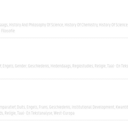
aags
History And Philosophy Of Science
History Of Chemistry
History Of Science
 Filosofie
f
Engels
Gender
Geschiedenis
Hedendaags
Regiostudies
Religie
Taal- En Tek
mparatief
Duits
Engels
Frans
Geschiedenis
Institutional Development
Kwantit
ds
Religie
Taal- En Tekstanalyse
West-Europa