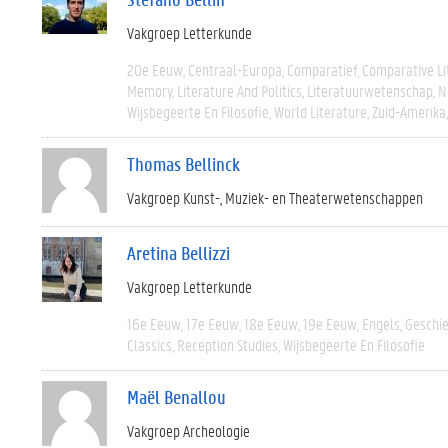
Vakgroep Letterkunde
20e Eeuw
Centraal-Europa
Comparatief
Comparative Li
Memory
Literature And Politics
Literatuurwetenschap
N
Wijsbegeerte En Filosofie
World Literature
Zuid-Amerika
Thomas Bellinck
Vakgroep Kunst-, Muziek- en Theaterwetenschappen
Aretina Bellizzi
Vakgroep Letterkunde
16e Eeuw
17e Eeuw
18e Eeuw
19e Eeuw
Engels
Geschi
Classics
Reception Studies
Wijsbegeerte En Filosofie
Maël Benallou
Vakgroep Archeologie