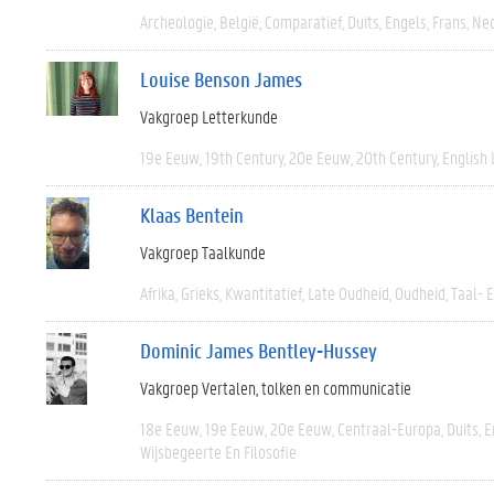
Archeologie
België
Comparatief
Duits
Engels
Frans
Ned
Louise Benson James
Vakgroep Letterkunde
19e Eeuw
19th Century
20e Eeuw
20th Century
English 
Klaas Bentein
Vakgroep Taalkunde
Afrika
Grieks
Kwantitatief
Late Oudheid
Oudheid
Taal- 
Dominic James Bentley-Hussey
Vakgroep Vertalen, tolken en communicatie
18e Eeuw
19e Eeuw
20e Eeuw
Centraal-Europa
Duits
E
Wijsbegeerte En Filosofie