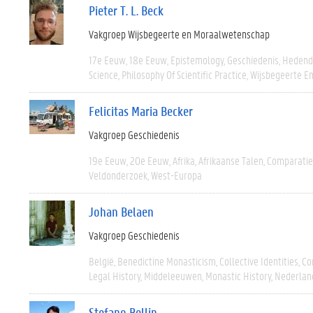
Pieter T. L. Beck
Vakgroep Wijsbegeerte en Moraalwetenschap
17e Eeuw
18e Eeuw
Epistemology
Geschiedenis
Hedend
Science
Philosophy Of Scientific Practice
Wijsbegeerte En
Felicitas Maria Becker
Vakgroep Geschiedenis
19e Eeuw
20e Eeuw
Afrika
Afrikaanse Talen
Comparatie
Veldonderzoek
West-Europa
Johan Belaen
Vakgroep Geschiedenis
België
Benedictine Monasticism
Collective Identities
Co
Legal History
Middeleeuwen
Monastic History
Nederlan
Stefano Bellin