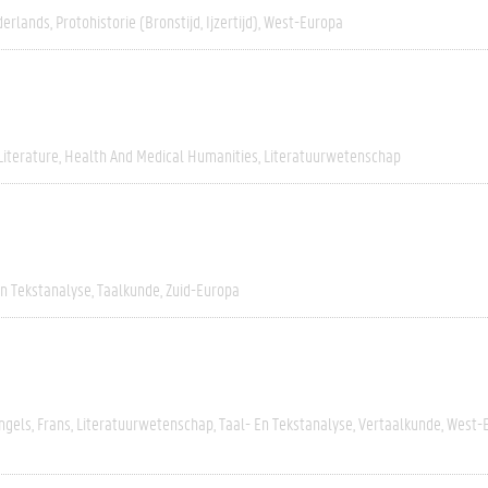
erlands
Protohistorie (bronstijd, Ijzertijd)
West-Europa
Literature
Health And Medical Humanities
Literatuurwetenschap
En Tekstanalyse
Taalkunde
Zuid-Europa
ngels
Frans
Literatuurwetenschap
Taal- En Tekstanalyse
Vertaalkunde
West-