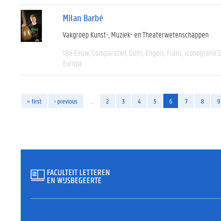
Milan Barbé
Vakgroep Kunst-, Muziek- en Theaterwetenschappen
18e Eeuw
Comparatief
Duits
Engels
Frans
Iconografie 
Europa
« first
‹ previous
…
2
3
4
5
6
7
8
9