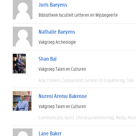
Joris Baeyens
Bibliotheek faculteit Letteren en Wijsbegeerte
Nathalie Baeyens
Vakgroep Archeologie
Shan Bai
Vakgroep Talen en Culturen
Azië
Chinees
Comparatief
Surveys En Enquêtering
Taal-
Nureni Aremu Bakenne
Vakgroep Talen en Culturen
Communicatie
Kunst
Literatuurwetenschap
Media
Muzi
Lane Baker