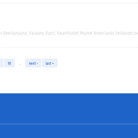
En Beeldanalyse
Italiaans
Kunst
Kwantitatief
Muziek
Nederlands
Veldonderzo
10
…
next ›
last »