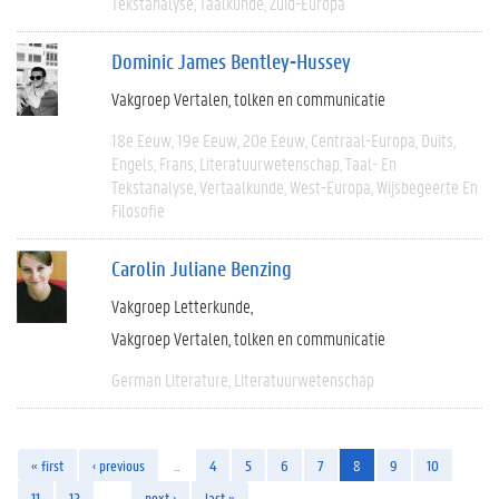
Tekstanalyse
Taalkunde
Zuid-Europa
Dominic James Bentley-Hussey
Vakgroep Vertalen, tolken en communicatie
18e Eeuw
19e Eeuw
20e Eeuw
Centraal-Europa
Duits
Engels
Frans
Literatuurwetenschap
Taal- En
Tekstanalyse
Vertaalkunde
West-Europa
Wijsbegeerte En
Filosofie
Carolin Juliane Benzing
Vakgroep Letterkunde
Vakgroep Vertalen, tolken en communicatie
German Literature
Literatuurwetenschap
« first
‹ previous
…
4
5
6
7
8
9
10
11
12
…
next ›
last »