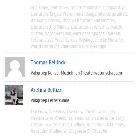
20e Eeuw
Centraal-Europa
Comparatief
Comparative
Literature
Engels
Frans
Hedendaags
Interculturaliteit
Italiaans
Literary Theory
Literature And Memory
Literature And Politics
Literatuurwetenschap
Nabije
Oosten
Noord-Amerika
Portugees
Spaans
Taal- En
Tekstanalyse
West-Europa
Wijsbegeerte En Filosofie
World Literature
Zuid-Amerika
Zuid-Europa
Thomas Bellinck
Vakgroep Kunst-, Muziek- en Theaterwetenschappen
Aretina Bellizzi
Vakgroep Letterkunde
16e Eeuw
17e Eeuw
18e Eeuw
19e Eeuw
Engels
Geschiedenis
Grieks
Italiaans
Italian Literature
Latijn
Literatuurwetenschap
Oudheid
Reception Of Classics
Reception Studies
Wijsbegeerte En Filosofie