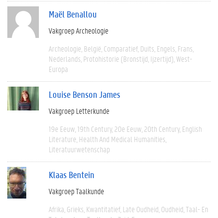
Maël Benallou
Vakgroep Archeologie
Archeologie
België
Comparatief
Duits
Engels
Frans
Nederlands
Protohistorie (bronstijd, Ijzertijd)
West-
Europa
Louise Benson James
Vakgroep Letterkunde
19e Eeuw
19th Century
20e Eeuw
20th Century
English
Literature
Health And Medical Humanities
Literatuurwetenschap
Klaas Bentein
Vakgroep Taalkunde
Afrika
Grieks
Kwantitatief
Late Oudheid
Oudheid
Taal- En