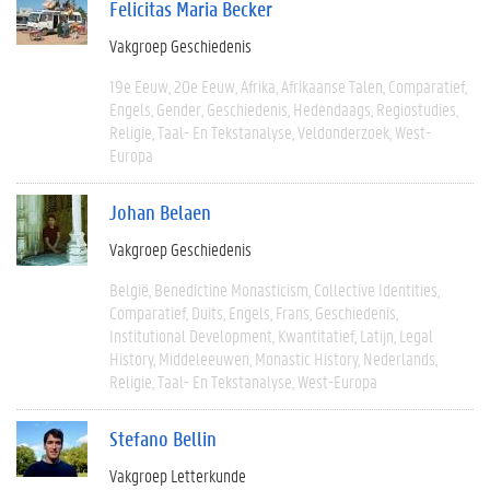
Felicitas Maria Becker
Vakgroep Geschiedenis
19e Eeuw
20e Eeuw
Afrika
Afrikaanse Talen
Comparatief
Engels
Gender
Geschiedenis
Hedendaags
Regiostudies
Religie
Taal- En Tekstanalyse
Veldonderzoek
West-
Europa
Johan Belaen
Vakgroep Geschiedenis
België
Benedictine Monasticism
Collective Identities
Comparatief
Duits
Engels
Frans
Geschiedenis
Institutional Development
Kwantitatief
Latijn
Legal
History
Middeleeuwen
Monastic History
Nederlands
Religie
Taal- En Tekstanalyse
West-Europa
Stefano Bellin
Vakgroep Letterkunde