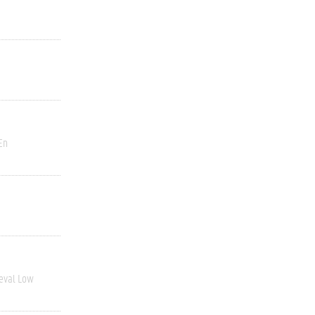
En
ieval Low