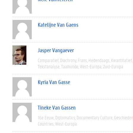
Katelijne Van Gaens
Jasper Vangaever
Comparatief
Diachrony
Frans
Hedendaags
Kwantitatief
Tekstanalyse
Taalkunde
West-Europa
Zuid-Europa
Kyria Van Gasse
Tineke Van Gassen
16e Eeuw
Diplomatics
Documentary Culture
Geschieden
Countries
West-Europa