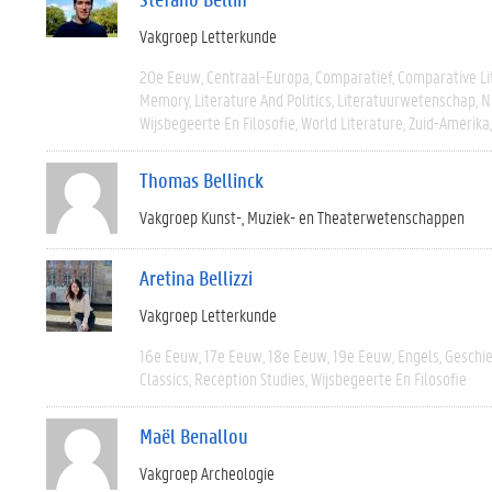
Vakgroep Letterkunde
20e Eeuw
Centraal-Europa
Comparatief
Comparative Li
Memory
Literature And Politics
Literatuurwetenschap
N
Wijsbegeerte En Filosofie
World Literature
Zuid-Amerika
Thomas Bellinck
Vakgroep Kunst-, Muziek- en Theaterwetenschappen
Aretina Bellizzi
Vakgroep Letterkunde
16e Eeuw
17e Eeuw
18e Eeuw
19e Eeuw
Engels
Geschi
Classics
Reception Studies
Wijsbegeerte En Filosofie
Maël Benallou
Vakgroep Archeologie