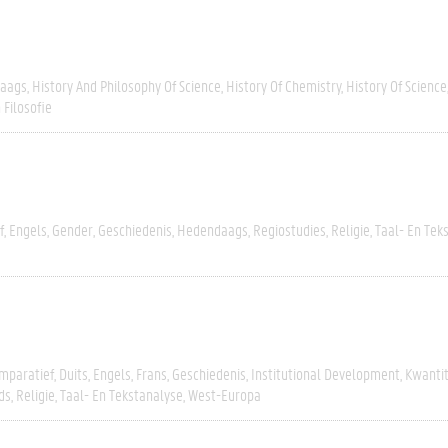
aags
History And Philosophy Of Science
History Of Chemistry
History Of Science
 Filosofie
f
Engels
Gender
Geschiedenis
Hedendaags
Regiostudies
Religie
Taal- En Tek
mparatief
Duits
Engels
Frans
Geschiedenis
Institutional Development
Kwantit
ds
Religie
Taal- En Tekstanalyse
West-Europa