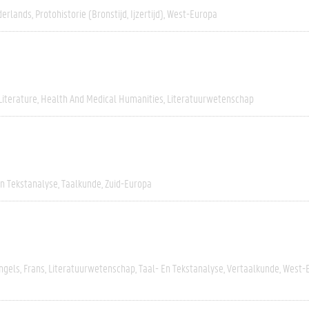
erlands
Protohistorie (bronstijd, Ijzertijd)
West-Europa
Literature
Health And Medical Humanities
Literatuurwetenschap
En Tekstanalyse
Taalkunde
Zuid-Europa
ngels
Frans
Literatuurwetenschap
Taal- En Tekstanalyse
Vertaalkunde
West-