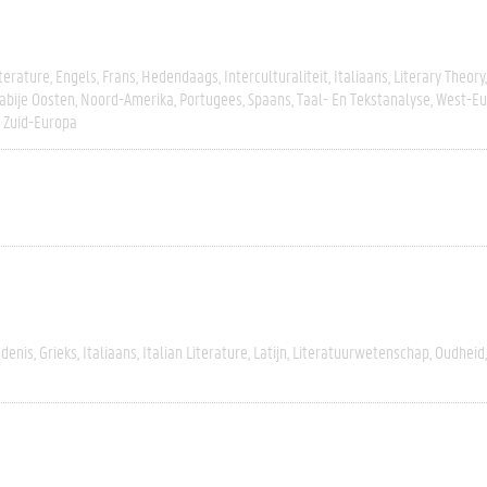
terature
Engels
Frans
Hedendaags
Interculturaliteit
Italiaans
Literary Theory
abije Oosten
Noord-Amerika
Portugees
Spaans
Taal- En Tekstanalyse
West-Eu
Zuid-Europa
edenis
Grieks
Italiaans
Italian Literature
Latijn
Literatuurwetenschap
Oudheid