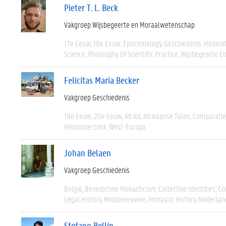
Pieter T. L. Beck
Vakgroep Wijsbegeerte en Moraalwetenschap
17e Eeuw
18e Eeuw
Epistemology
Geschiedenis
Hedend
Science
Philosophy Of Scientific Practice
Wijsbegeerte En
Felicitas Maria Becker
Vakgroep Geschiedenis
19e Eeuw
20e Eeuw
Afrika
Afrikaanse Talen
Comparatie
Veldonderzoek
West-Europa
Johan Belaen
Vakgroep Geschiedenis
België
Benedictine Monasticism
Collective Identities
Co
Legal History
Middeleeuwen
Monastic History
Nederlan
Stefano Bellin