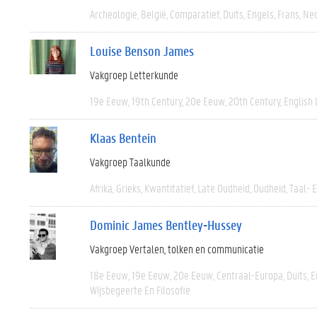
Archeologie
België
Comparatief
Duits
Engels
Frans
Ned
Louise Benson James
Vakgroep Letterkunde
19e Eeuw
19th Century
20e Eeuw
20th Century
English 
Klaas Bentein
Vakgroep Taalkunde
Afrika
Grieks
Kwantitatief
Late Oudheid
Oudheid
Taal- 
Dominic James Bentley-Hussey
Vakgroep Vertalen, tolken en communicatie
18e Eeuw
19e Eeuw
20e Eeuw
Centraal-Europa
Duits
E
Wijsbegeerte En Filosofie