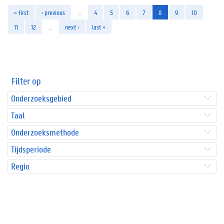
« first
‹ previous
…
4
5
6
7
8
9
10
11
12
…
next ›
last »
Filter op
Onderzoeksgebied
Taal
Onderzoeksmethode
Tijdsperiode
Regio