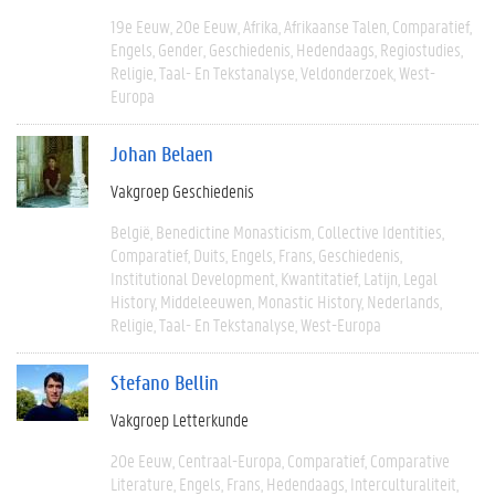
19e Eeuw
20e Eeuw
Afrika
Afrikaanse Talen
Comparatief
Engels
Gender
Geschiedenis
Hedendaags
Regiostudies
Religie
Taal- En Tekstanalyse
Veldonderzoek
West-
Europa
Johan Belaen
Vakgroep Geschiedenis
België
Benedictine Monasticism
Collective Identities
Comparatief
Duits
Engels
Frans
Geschiedenis
Institutional Development
Kwantitatief
Latijn
Legal
History
Middeleeuwen
Monastic History
Nederlands
Religie
Taal- En Tekstanalyse
West-Europa
Stefano Bellin
Vakgroep Letterkunde
20e Eeuw
Centraal-Europa
Comparatief
Comparative
Literature
Engels
Frans
Hedendaags
Interculturaliteit