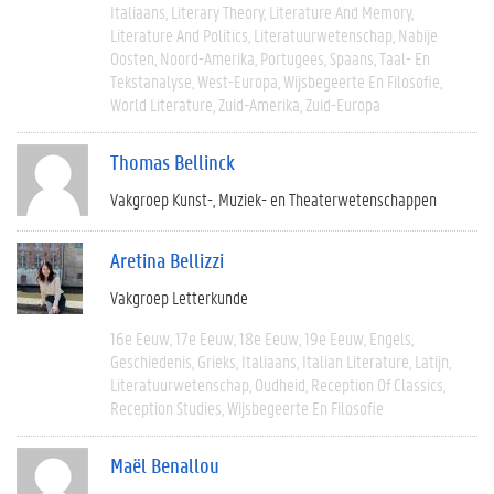
Italiaans
Literary Theory
Literature And Memory
Literature And Politics
Literatuurwetenschap
Nabije
Oosten
Noord-Amerika
Portugees
Spaans
Taal- En
Tekstanalyse
West-Europa
Wijsbegeerte En Filosofie
World Literature
Zuid-Amerika
Zuid-Europa
Thomas Bellinck
Vakgroep Kunst-, Muziek- en Theaterwetenschappen
Aretina Bellizzi
Vakgroep Letterkunde
16e Eeuw
17e Eeuw
18e Eeuw
19e Eeuw
Engels
Geschiedenis
Grieks
Italiaans
Italian Literature
Latijn
Literatuurwetenschap
Oudheid
Reception Of Classics
Reception Studies
Wijsbegeerte En Filosofie
Maël Benallou