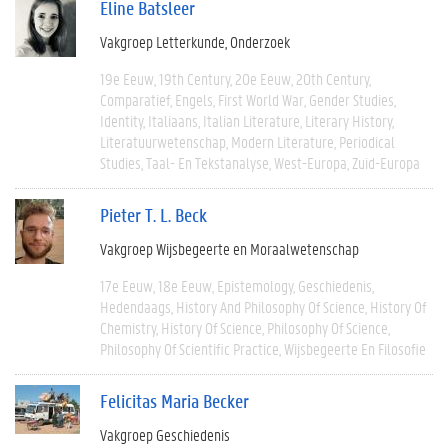
Eline Batsleer
Vakgroep Letterkunde
Onderzoek
19e Eeuw
19th Century
20e Eeuw
20th Century
Comparatief
Engels
First World War
Gender Studies
Identity
Italiaans
Italian Literature
Literary History
Literatuurwetenschap
Modern Literature
Periodical
Studies
Taal- En Tekstanalyse
West-Europa
Zuid-Europa
Pieter T. L. Beck
Vakgroep Wijsbegeerte en Moraalwetenschap
17e Eeuw
18e Eeuw
Epistemology
Geschiedenis
Hedendaags
History And Philosophy Of Science
History Of
Chemistry
History Of Science
Philosophy Of Science
Philosophy Of Scientific Practice
Wijsbegeerte En Filosofie
Felicitas Maria Becker
Vakgroep Geschiedenis