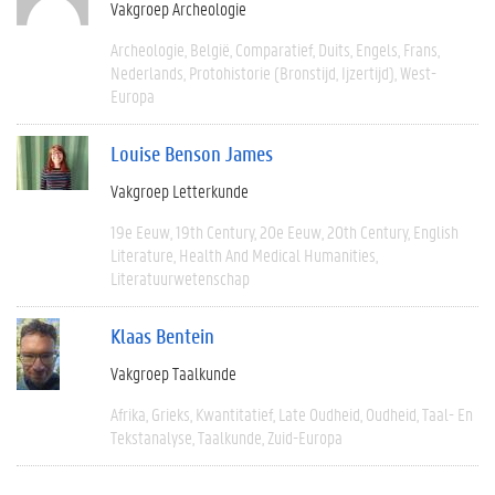
Vakgroep Archeologie
Archeologie
België
Comparatief
Duits
Engels
Frans
Nederlands
Protohistorie (bronstijd, Ijzertijd)
West-
Europa
Louise Benson James
Vakgroep Letterkunde
19e Eeuw
19th Century
20e Eeuw
20th Century
English
Literature
Health And Medical Humanities
Literatuurwetenschap
Klaas Bentein
Vakgroep Taalkunde
Afrika
Grieks
Kwantitatief
Late Oudheid
Oudheid
Taal- En
Tekstanalyse
Taalkunde
Zuid-Europa