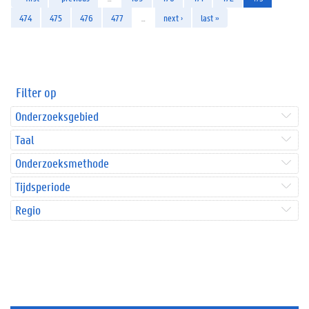
474
475
476
477
…
next ›
last »
Filter op
Onderzoeksgebied
Taal
Onderzoeksmethode
Tijdsperiode
Regio