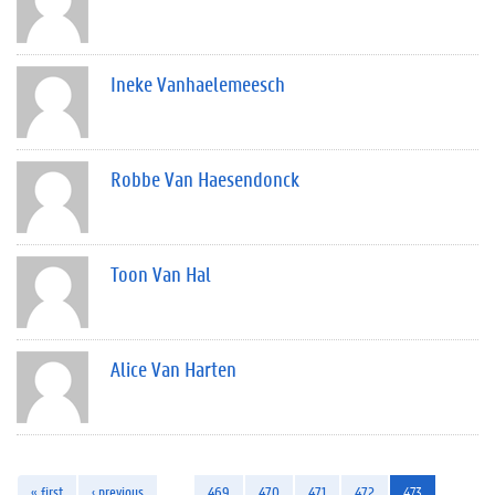
Ineke Vanhaelemeesch
Robbe Van Haesendonck
Toon Van Hal
Alice Van Harten
« first
‹ previous
…
469
470
471
472
473