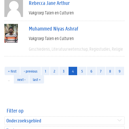
Rebecca Jane Arthur
Vakgroep Talen en Culturen
Muhammed Niyas Ashraf
Vakgroep Talen en Culturen
Geschiedenis
Literatuurwetenschap
Regiostudies
Religie
« first
‹ previous
1
2
3
4
5
6
7
8
9
…
next ›
last »
Filter op
Onderzoeksgebied