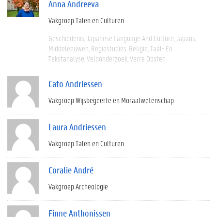
Anna Andreeva
Vakgroep Talen en Culturen
Geschiedenis
Japanese Language And Culture
Japans
Middeleeuwen
Regiostudies
Religie
Taal- En
Tekstanalyse
Veldonderzoek
Verre Oosten
Cato Andriessen
Vakgroep Wijsbegeerte en Moraalwetenschap
Laura Andriessen
Vakgroep Talen en Culturen
Coralie André
Vakgroep Archeologie
Finne Anthonissen