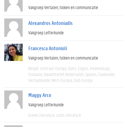
Vakgroep Vertalen, tolken en communicatie
Alexandros Antoniadis
Vakgroep Letterkunde
Francesca Antonioli
Vakgroep Vertalen, tolken en communicatie
België
Centraal-Europa
Duits
Engels
Hedendaags
Italiaans
Kwantitatief
Nederlands
Spaans
Taalkunde
Vertaalkunde
West-Europa
Zuid-Europa
Maggy Arco
Vakgroep Letterkunde
Greek Literature
Latin Literature