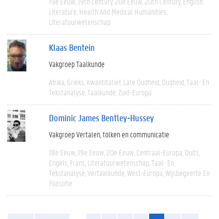
19e Eeuw
19th Century
20e Eeuw
20th Century
English
Literature
Health And Medical Humanities
Literatuurwetenschap
Klaas Bentein
Vakgroep Taalkunde
Afrika
Grieks
Kwantitatief
Late Oudheid
Oudheid
Taal- En
Tekstanalyse
Taalkunde
Zuid-Europa
Dominic James Bentley-Hussey
Vakgroep Vertalen, tolken en communicatie
18e Eeuw
19e Eeuw
20e Eeuw
Centraal-Europa
Duits
Engels
Frans
Literatuurwetenschap
Taal- En
Tekstanalyse
Vertaalkunde
West-Europa
Wijsbegeerte En
Filosofie