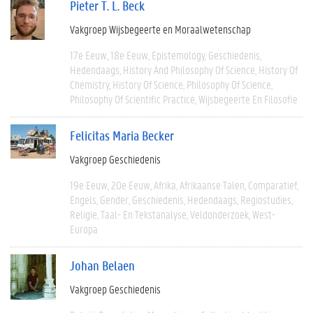
Pieter T. L. Beck
Vakgroep Wijsbegeerte en Moraalwetenschap
17e Eeuw
18e Eeuw
Epistemology
Geschiedenis
Hedendaags
History And Philosophy Of Science
History Of
Chemistry
History Of Science
Philosophy Of Science
Philosophy Of Scientific Practice
Wijsbegeerte En Filosofie
Felicitas Maria Becker
Vakgroep Geschiedenis
19e Eeuw
20e Eeuw
Afrika
Afrikaanse Talen
Comparatief
Engels
Gender
Geschiedenis
Hedendaags
Regiostudies
Religie
Taal- En Tekstanalyse
Veldonderzoek
West-
Europa
Johan Belaen
Vakgroep Geschiedenis