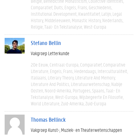
België
Benedictine Monasticism
Collective Identities
Comparatief
Duits
Engels
Frans
Geschiedenis
Institutional Development
Kwantitatief
Latijn
Legal
History
Middeleeuwen
Monastic History
Nederlands
Religie
Taal- En Tekstanalyse
West-Europa
Stefano Bellin
Vakgroep Letterkunde
20e Eeuw
Centraal-Europa
Comparatief
Comparative
Literature
Engels
Frans
Hedendaags
Interculturaliteit
Italiaans
Literary Theory
Literature And Memory
Literature And Politics
Literatuurwetenschap
Nabije
Oosten
Noord-Amerika
Portugees
Spaans
Taal- En
Tekstanalyse
West-Europa
Wijsbegeerte En Filosofie
World Literature
Zuid-Amerika
Zuid-Europa
Thomas Bellinck
Vakgroep Kunst-, Muziek- en Theaterwetenschappen