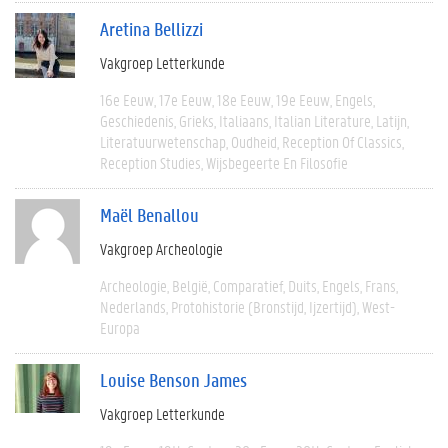
Aretina Bellizzi
Vakgroep Letterkunde
16e Eeuw
17e Eeuw
18e Eeuw
19e Eeuw
Engels
Geschiedenis
Grieks
Italiaans
Italian Literature
Latijn
Literatuurwetenschap
Oudheid
Reception Of Classics
Reception Studies
Wijsbegeerte En Filosofie
Maël Benallou
Vakgroep Archeologie
Archeologie
België
Comparatief
Duits
Engels
Frans
Nederlands
Protohistorie (bronstijd, Ijzertijd)
West-
Europa
Louise Benson James
Vakgroep Letterkunde