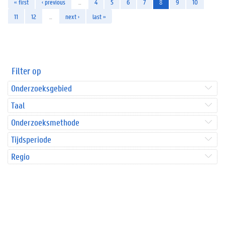
« first
‹ previous
…
4
5
6
7
8
9
10
11
12
…
next ›
last »
Filter op
Onderzoeksgebied
Taal
Onderzoeksmethode
Tijdsperiode
Regio