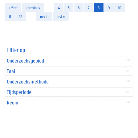
« first
‹ previous
…
4
5
6
7
8
9
10
11
12
…
next ›
last »
Filter op
Onderzoeksgebied
Taal
Onderzoeksmethode
Tijdsperiode
Regio