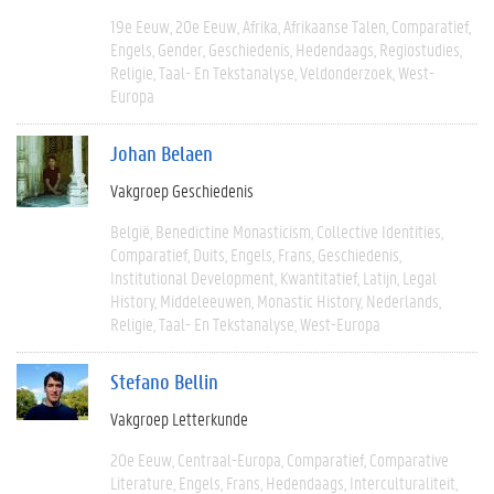
19e Eeuw
20e Eeuw
Afrika
Afrikaanse Talen
Comparatief
Engels
Gender
Geschiedenis
Hedendaags
Regiostudies
Religie
Taal- En Tekstanalyse
Veldonderzoek
West-
Europa
Johan Belaen
Vakgroep Geschiedenis
België
Benedictine Monasticism
Collective Identities
Comparatief
Duits
Engels
Frans
Geschiedenis
Institutional Development
Kwantitatief
Latijn
Legal
History
Middeleeuwen
Monastic History
Nederlands
Religie
Taal- En Tekstanalyse
West-Europa
Stefano Bellin
Vakgroep Letterkunde
20e Eeuw
Centraal-Europa
Comparatief
Comparative
Literature
Engels
Frans
Hedendaags
Interculturaliteit