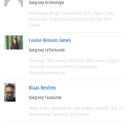
Vakgroep Archeologie
Archeologie
België
Comparatief
Duits
Engels
Frans
Nederlands
Protohistorie (bronstijd, Ijzertijd)
West-
Europa
Louise Benson James
Vakgroep Letterkunde
19e Eeuw
19th Century
20e Eeuw
20th Century
English
Literature
Health And Medical Humanities
Literatuurwetenschap
Klaas Bentein
Vakgroep Taalkunde
Afrika
Grieks
Kwantitatief
Late Oudheid
Oudheid
Taal- En
Tekstanalyse
Taalkunde
Zuid-Europa