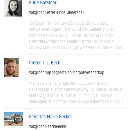
Eline Batsleer
Vakgroep Letterkunde
Onderzoek
19e Eeuw
19th Century
20e Eeuw
20th Century
Comparatief
Engels
First World War
Gender Studies
Identity
Italiaans
Italian Literature
Literary History
Literatuurwetenschap
Modern Literature
Periodical
Studies
Taal- En Tekstanalyse
West-Europa
Zuid-Europa
Pieter T. L. Beck
Vakgroep Wijsbegeerte en Moraalwetenschap
17e Eeuw
18e Eeuw
Epistemology
Geschiedenis
Hedendaags
History And Philosophy Of Science
History Of
Chemistry
History Of Science
Philosophy Of Science
Philosophy Of Scientific Practice
Wijsbegeerte En Filosofie
Felicitas Maria Becker
Vakgroep Geschiedenis