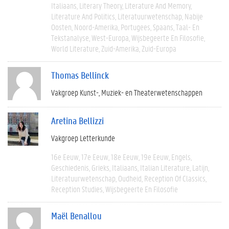
Italiaans
Literary Theory
Literature And Memory
Literature And Politics
Literatuurwetenschap
Nabije
Oosten
Noord-Amerika
Portugees
Spaans
Taal- En
Tekstanalyse
West-Europa
Wijsbegeerte En Filosofie
World Literature
Zuid-Amerika
Zuid-Europa
Thomas Bellinck
Vakgroep Kunst-, Muziek- en Theaterwetenschappen
Aretina Bellizzi
Vakgroep Letterkunde
16e Eeuw
17e Eeuw
18e Eeuw
19e Eeuw
Engels
Geschiedenis
Grieks
Italiaans
Italian Literature
Latijn
Literatuurwetenschap
Oudheid
Reception Of Classics
Reception Studies
Wijsbegeerte En Filosofie
Maël Benallou