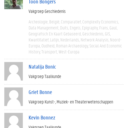
Toon Bongers
Vakgroep Geschiedenis
Archeologie
België
Comparatief
Complexity Economics
Data Management
Duits
Engels
Epigraphy
Frans
Gaul
Geografisch En Kaart Gebaseerd
Geschiedenis
GIS
Kwantitatief
Latijn
Nederlands
Network Analysis
Noord-
Europa
Oudheid
Roman Archaeology
Social And Economic
History
Transport
West-Europa
Natalija Bonic
Vakgroep Taalkunde
Griet Bonne
Vakgroep Kunst-, Muziek- en Theaterwetenschappen
Kevin Bonnez
Vakgroep Taalkunde