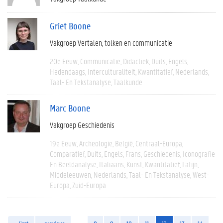
Griet Boone
Vakgroep Vertalen, tolken en communicatie
20e Eeuw
Communicatie
Didactiek
Duits
Engels
Hedendaags
Interculturaliteit
Kwantitatief
Nederlands
Taal- En Tekstanalyse
Taalkunde
Marc Boone
Vakgroep Geschiedenis
19e Eeuw
Archeologie
België
Centraal-Europa
Comparatief
Duits
Engels
Frans
Geschiedenis
Iconografie
En Beeldanalyse
Italiaans
Kunst
Kwantitatief
Latijn
Middeleeuwen
Nederlands
Taal- En Tekstanalyse
West-
Europa
Zuid-Europa