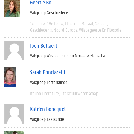
Geertje Bol
Vakgroep Geschiedenis
17e Eeuw
18e Eeuw
Ethiek En Moraal
Gender
Geschiedenis
Noord-Europa
Wijsbegeerte En Filosofie
Iben Bollaert
Vakgroep Wijsbegeerte en Moraalwetenschap
Sarah Bonciarelli
Vakgroep Letterkunde
Italian Literature
Literatuurwetenschap
Katrien Boncquet
Vakgroep Taalkunde