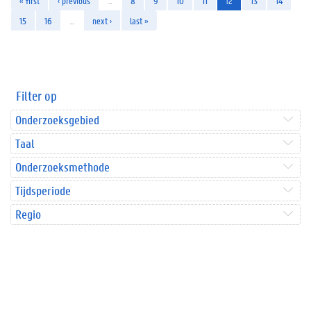
« first
‹ previous
…
8
9
10
11
12
13
14
15
16
…
next ›
last »
Filter op
Onderzoeksgebied
Taal
Onderzoeksmethode
Tijdsperiode
Regio