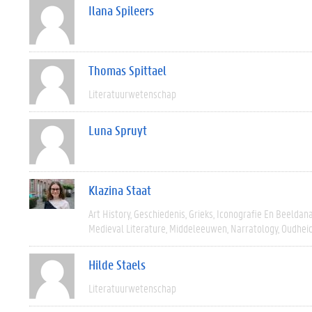
Ilana Spileers
Thomas Spittael
Literatuurwetenschap
Luna Spruyt
Klazina Staat
Art History
Geschiedenis
Grieks
Iconografie En Beeldan
Medieval Literature
Middeleeuwen
Narratology
Oudhei
Hilde Staels
Literatuurwetenschap