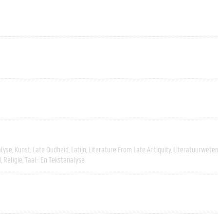
alyse
Kunst
Late Oudheid
Latijn
Literature From Late Antiquity
Literatuurwete
d
Religie
Taal- En Tekstanalyse