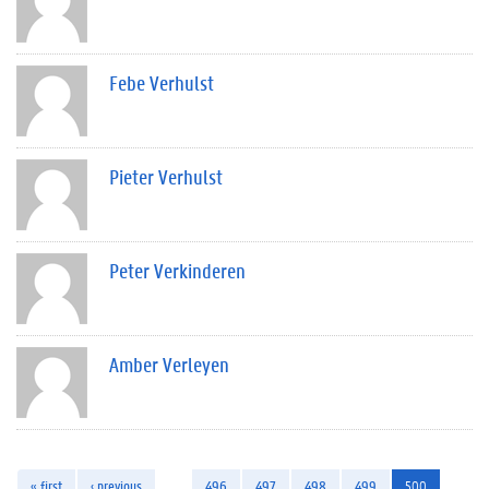
Febe Verhulst
Pieter Verhulst
Peter Verkinderen
Amber Verleyen
« first
‹ previous
…
496
497
498
499
500