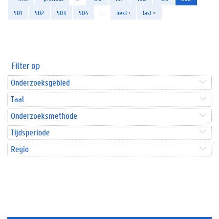
501
502
503
504
…
next ›
last »
Filter op
Onderzoeksgebied
Taal
Onderzoeksmethode
Tijdsperiode
Regio