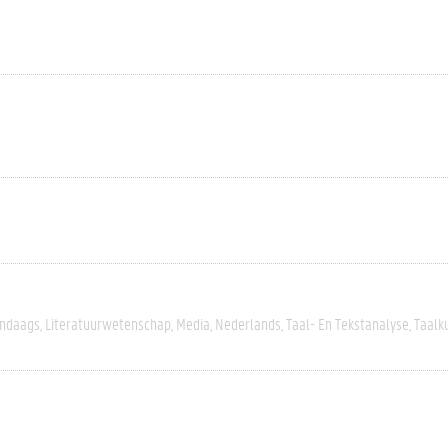
ndaags
Literatuurwetenschap
Media
Nederlands
Taal- En Tekstanalyse
Taalk