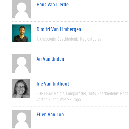
Hans Van Lierde
Dimitri Van Limbergen
Archeologie
Geschiedenis
Regiostudies
An Van linden
Ine Van linthout
20e Eeuw
België
Comparatief
Duits
Geschiedenis
Hede
Vertaalkunde
West-Europa
Ellen Van Loo