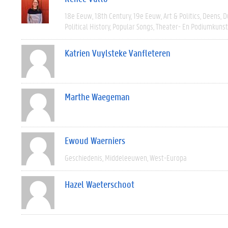
18e Eeuw
18th Century
19e Eeuw
Art & Politics
Deens
D
Political History
Popular Songs
Theater- En Podiumkuns
Katrien Vuylsteke Vanfleteren
Marthe Waegeman
Ewoud Waerniers
Geschiedenis
Middeleeuwen
West-Europa
Hazel Waeterschoot