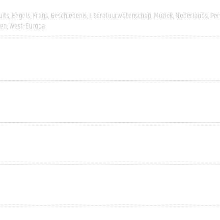
uits
Engels
Frans
Geschiedenis
Literatuurwetenschap
Muziek
Nederlands
Per
ten
West-Europa