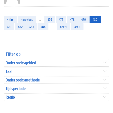
« first
‹ previous
…
476
477
478
479
480
481
482
483
484
…
next ›
last »
Filter op
Onderzoeksgebied
Taal
Onderzoeksmethode
Tijdsperiode
Regio