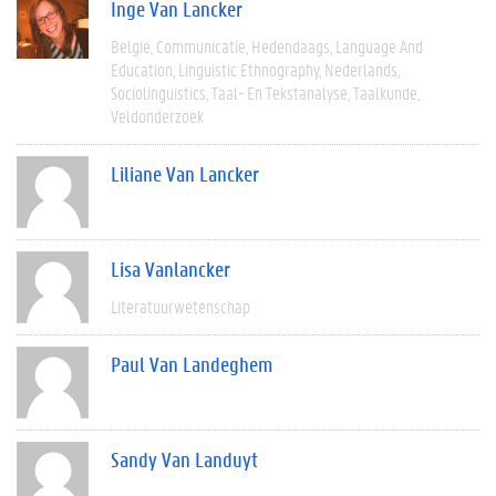
Inge Van Lancker
België
Communicatie
Hedendaags
Language And
Education
Linguistic Ethnography
Nederlands
Sociolinguistics
Taal- En Tekstanalyse
Taalkunde
Veldonderzoek
Liliane Van Lancker
Lisa Vanlancker
Literatuurwetenschap
Paul Van Landeghem
Sandy Van Landuyt