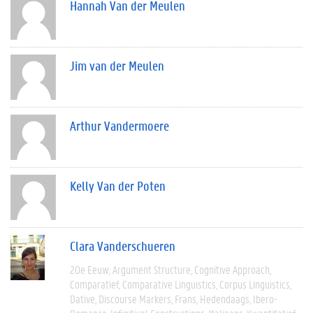
Hannah Van der Meulen
Jim van der Meulen
Arthur Vandermoere
Kelly Van der Poten
Clara Vanderschueren
20e Eeuw
Argument Structure
Cognitive Approach
Comparatief
Comparative Linguistics
Corpus Linguistics
Dative
Discourse Markers
Frans
Hedendaags
Ibero-