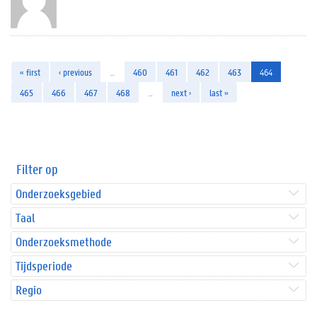
« first
‹ previous
…
460
461
462
463
464
465
466
467
468
…
next ›
last »
Filter op
Onderzoeksgebied
Taal
Onderzoeksmethode
Tijdsperiode
Regio