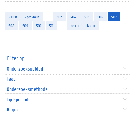
« first
‹ previous
…
503
504
505
506
507
508
509
510
511
…
next ›
last »
Filter op
Onderzoeksgebied
Taal
Onderzoeksmethode
Tijdsperiode
Regio