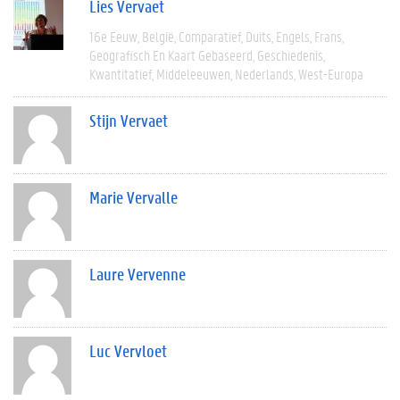
Lies Vervaet
16e Eeuw
België
Comparatief
Duits
Engels
Frans
Geografisch En Kaart Gebaseerd
Geschiedenis
Kwantitatief
Middeleeuwen
Nederlands
West-Europa
Stijn Vervaet
Marie Vervalle
Laure Vervenne
Luc Vervloet