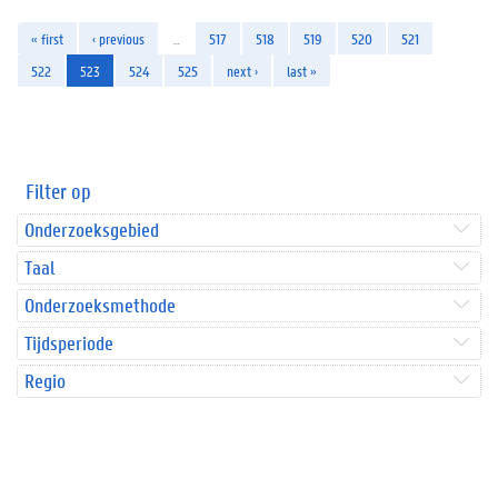
« first
‹ previous
…
517
518
519
520
521
522
523
524
525
next ›
last »
Filter op
Onderzoeksgebied
Taal
Onderzoeksmethode
Tijdsperiode
Regio