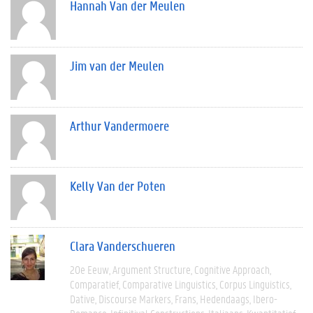
Hannah Van der Meulen
Jim van der Meulen
Arthur Vandermoere
Kelly Van der Poten
Clara Vanderschueren
20e Eeuw
Argument Structure
Cognitive Approach
Comparatief
Comparative Linguistics
Corpus Linguistics
Dative
Discourse Markers
Frans
Hedendaags
Ibero-