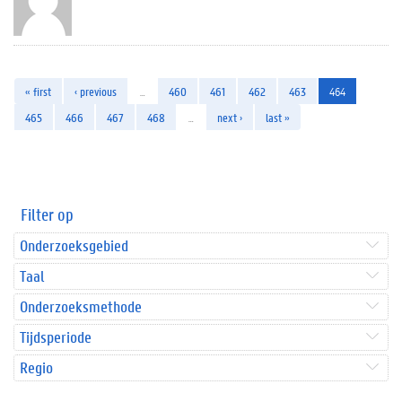
« first
‹ previous
…
460
461
462
463
464
465
466
467
468
…
next ›
last »
Filter op
Onderzoeksgebied
Taal
Onderzoeksmethode
Tijdsperiode
Regio