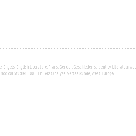
e
Engels
English Literature
Frans
Gender
Geschiedenis
Identity
Literatuurwe
riodical Studies
Taal- En Tekstanalyse
Vertaalkunde
West-Europa