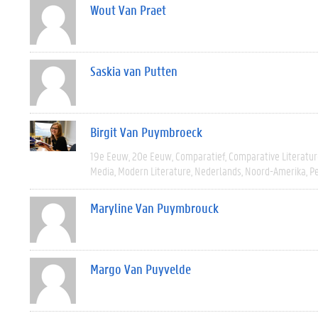
Wout Van Praet
Saskia van Putten
Birgit Van Puymbroeck
19e Eeuw
20e Eeuw
Comparatief
Comparative Literatur
Media
Modern Literature
Nederlands
Noord-Amerika
Pe
Maryline Van Puymbrouck
Margo Van Puyvelde