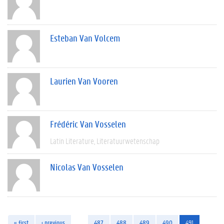
Esteban Van Volcem
Laurien Van Vooren
Frédéric Van Vosselen
Latin Literature
Literatuurwetenschap
Nicolas Van Vosselen
« first
‹ previous
…
487
488
489
490
491