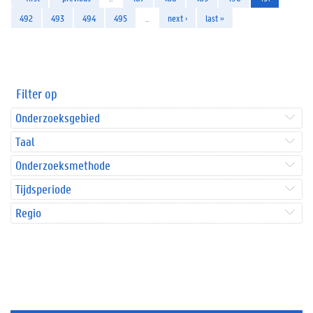
492
493
494
495
…
next ›
last »
Filter op
Onderzoeksgebied
Taal
Onderzoeksmethode
Tijdsperiode
Regio