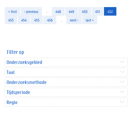
« first
‹ previous
…
448
449
450
451
452
453
454
455
456
…
next ›
last »
Filter op
Onderzoeksgebied
Taal
Onderzoeksmethode
Tijdsperiode
Regio