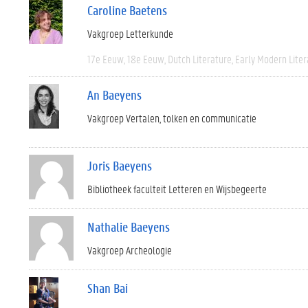
Caroline Baetens
Vakgroep Letterkunde
17e Eeuw
18e Eeuw
Dutch Literature
Early Modern Liter
An Baeyens
Vakgroep Vertalen, tolken en communicatie
Joris Baeyens
Bibliotheek faculteit Letteren en Wijsbegeerte
Nathalie Baeyens
Vakgroep Archeologie
Shan Bai