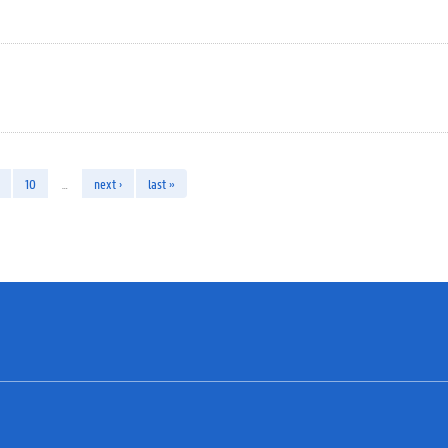
10
…
next ›
last »