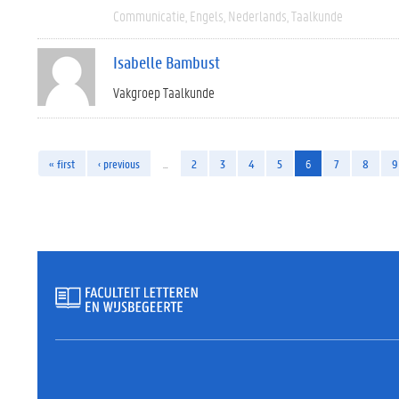
Communicatie
Engels
Nederlands
Taalkunde
Isabelle Bambust
Vakgroep Taalkunde
« first
‹ previous
…
2
3
4
5
6
7
8
9