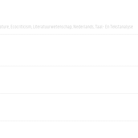
ature
Ecocriticism
Literatuurwetenschap
Nederlands
Taal- En Tekstanalyse