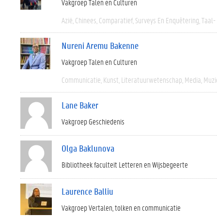
Vakgroep Talen en Culturen
Azië
Chinees
Comparatief
Surveys En Enquêtering
Taal-
Nureni Aremu Bakenne
Vakgroep Talen en Culturen
Communicatie
Kunst
Literatuurwetenschap
Media
Muzi
Lane Baker
Vakgroep Geschiedenis
Olga Baklunova
Bibliotheek faculteit Letteren en Wijsbegeerte
Laurence Balliu
Vakgroep Vertalen, tolken en communicatie