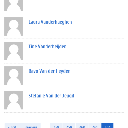
Laura Vanderhaeghen
Tine Vanderheijden
Bavo Van der Heyden
Stefanie Van der Jeugd
« first
‹ previous
…
458
459
460
461
462