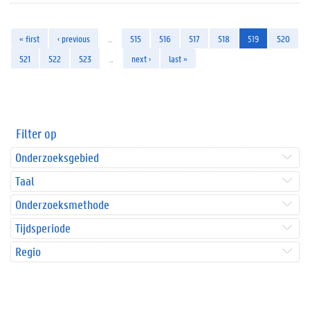
« first
‹ previous
…
515
516
517
518
519
520
521
522
523
…
next ›
last »
Filter op
Onderzoeksgebied
Taal
Onderzoeksmethode
Tijdsperiode
Regio