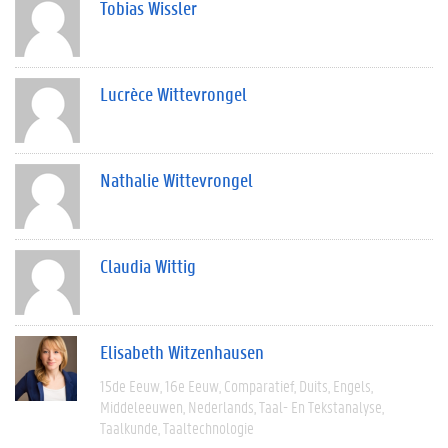
Tobias Wissler
Lucrèce Wittevrongel
Nathalie Wittevrongel
Claudia Wittig
Elisabeth Witzenhausen
15de Eeuw
16e Eeuw
Comparatief
Duits
Engels
Middeleeuwen
Nederlands
Taal- En Tekstanalyse
Taalkunde
Taaltechnologie