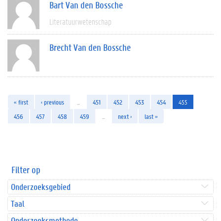
Bart Van den Bossche
Literatuurwetenschap
Brecht Van den Bossche
« first
‹ previous
…
451
452
453
454
455
456
457
458
459
…
next ›
last »
Filter op
Onderzoeksgebied
Taal
Onderzoeksmethode