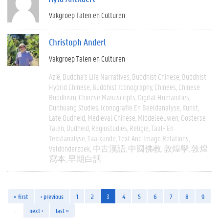
Vakgroep Talen en Culturen
Christoph Anderl
Vakgroep Talen en Culturen
Azië
Buddha's Life Narratives
Buddhist Chinese
Buddhist
Hybrid Chinese
Buddhist Iconography
Chinees
Chinese
Buddhism
Chinese Manuscripts
Digital Humanities
Dunhuang Studies
Iconografie En Beeldanalyse
Kunst
Late Oudheid
Medieval Chinese
Middeleeuwen
Oosterse
Talen
Oudheid
Regiostudies
Religie
Taal- En
Tekstanalyse
Taalkunde
Text And Image Relations
Veldonderzoek
中古漢語
中國佛教
敦煌學
敦煌
寫本
早期白話
« first
‹ previous
1
2
3
4
5
6
7
8
9
…
next ›
last »