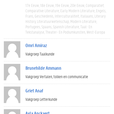
17e Eeuw
18e Eeuw
19e Eeuw
20e Eeuw
Comparatief
Comparative Literature
Early Modern Literature
Engels
Frans
Geschiedenis
Interculturaliteit
Italiaans
Literary
History
Literatuurwetenschap
Modern Literature
Portugees
Spaans
Spanish Literature
Taal- En
Tekstanalyse
Theater- En Podiumkunsten
West-Europa
Omri Amiraz
Vakgroep Taalkunde
Brunehilde Ammann
Vakgroep Vertalen, tolken en communicatie
Griet Anaf
Vakgroep Letterkunde
Ayla Anckaert