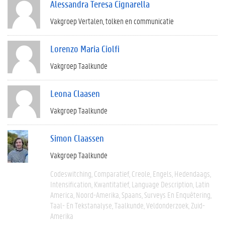
Alessandra Teresa Cignarella
Vakgroep Vertalen, tolken en communicatie
Lorenzo Maria Ciolfi
Vakgroep Taalkunde
Leona Claasen
Vakgroep Taalkunde
Simon Claassen
Vakgroep Taalkunde
Codeswitching
Comparatief
Creole
Engels
Hedendaags
Intensification
Kwantitatief
Language Description
Latin
America
Noord-Amerika
Spaans
Surveys En Enquêtering
Taal- En Tekstanalyse
Taalkunde
Veldonderzoek
Zuid-
Amerika