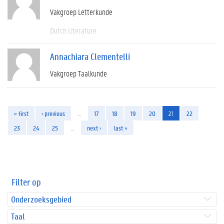
Vakgroep Letterkunde
Dutch Literature
Annachiara Clementelli
Vakgroep Taalkunde
« first
‹ previous
…
17
18
19
20
21
22
23
24
25
…
next ›
last »
Filter op
Onderzoeksgebied
Taal