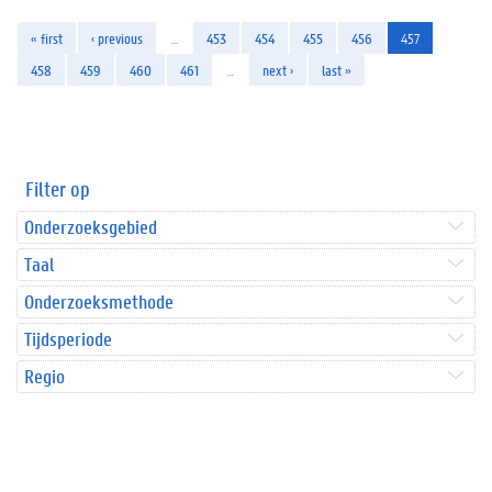
« first
‹ previous
…
453
454
455
456
457
458
459
460
461
…
next ›
last »
Filter op
Onderzoeksgebied
Taal
Onderzoeksmethode
Tijdsperiode
Regio